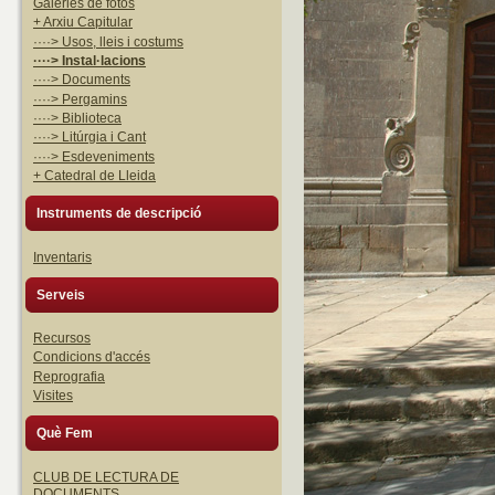
Galeries de fotos
+ Arxiu Capitular
····> Usos, lleis i costums
····> Instal·lacions
····> Documents
····> Pergamins
····> Biblioteca
····> Litúrgia i Cant
····> Esdeveniments
+ Catedral de Lleida
Instruments de descripció
Inventaris
Serveis
Recursos
Condicions d'accés
Reprografia
Visites
Què Fem
CLUB DE LECTURA DE
DOCUMENTS