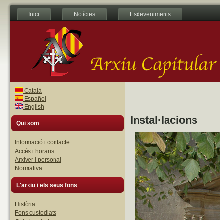
Inici
Notícies
Esdeveniments
Català
Español
English
Instal·lacions
Qui som
Informació i contacte
Accés i horaris
Arxiver i personal
Normativa
L'arxiu i els seus fons
Història
Fons custodiats