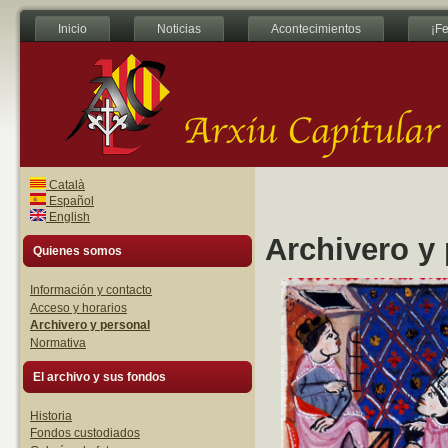
Inicio
Noticias
Acontecimientos
¡Fe
Català
Español
English
Archivero y
Quienes somos
Información y contacto
Acceso y horarios
Archivero y personal
Normativa
El archivo y sus fondos
Historia
Fondos custodiados