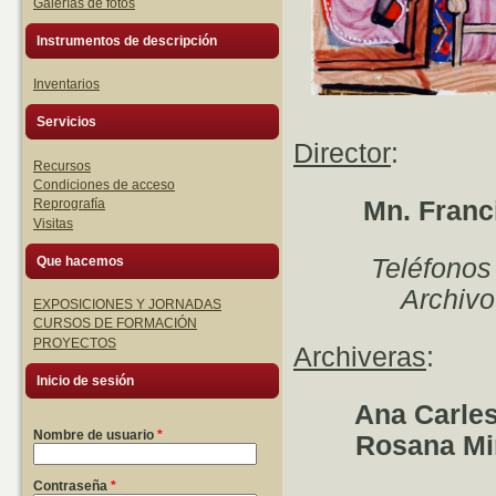
Galerías de fotos
Instrumentos de descripción
Inventarios
Servicios
Director
:
Recursos
Condiciones de acceso
Mn. Franc
Reprografía
Visitas
Que hacemos
Teléfonos
Archivo capit
EXPOSICIONES Y JORNADAS
CURSOS DE FORMACIÓN
PROYECTOS
Archiveras
:
Inicio de sesión
Ana Carle
Nombre de usuario
*
Rosana Mi
Contraseña
*