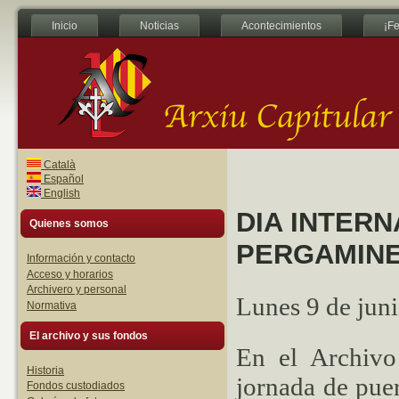
Inicio
Noticias
Acontecimientos
¡Fe
Català
Español
English
DIA INTERN
Quienes somos
PERGAMINE
Información y contacto
Acceso y horarios
Archivero y personal
Lunes 9 de juni
Normativa
El archivo y sus fondos
En el Archivo
Historia
jornada de puer
Fondos custodiados