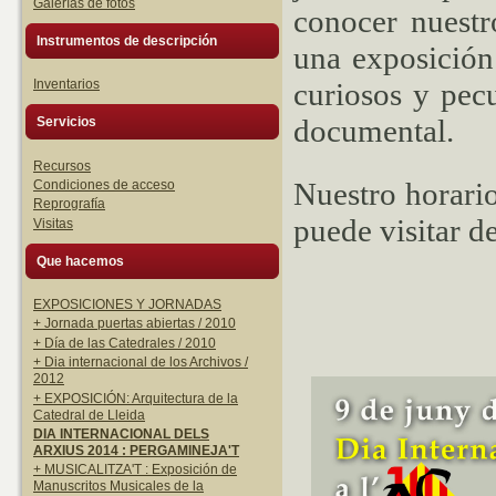
Galerías de fotos
conocer nuestr
Instrumentos de descripción
una exposición
curiosos y pec
Inventarios
documental.
Servicios
Recursos
Nuestro horario
Condiciones de acceso
Reprografía
puede visitar de
Visitas
Que hacemos
EXPOSICIONES Y JORNADAS
+ Jornada puertas abiertas / 2010
+ Día de las Catedrales / 2010
+ Dia internacional de los Archivos /
2012
+ EXPOSICIÓN: Arquitectura de la
Catedral de Lleida
DIA INTERNACIONAL DELS
ARXIUS 2014 : PERGAMINEJA'T
+ MUSICALITZA'T : Exposición de
Manuscritos Musicales de la